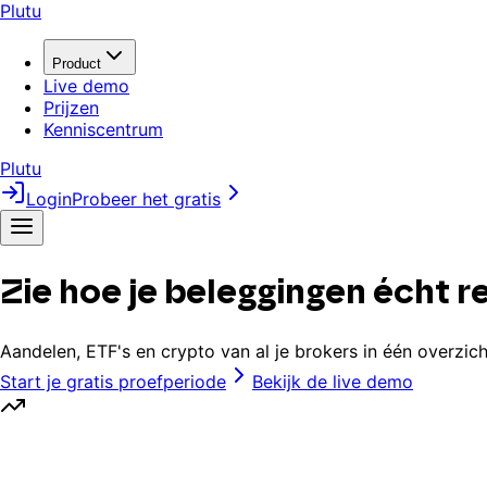
Plutu
Product
Live demo
Prijzen
Kenniscentrum
Plutu
Login
Probeer het gratis
Zie hoe je beleggingen écht 
Aandelen, ETF's en crypto van al je brokers in één overzic
Start je gratis proefperiode
Bekijk de live demo